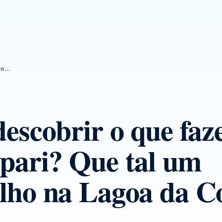
e...
escobrir o que faz
pari? Que tal um
lho na Lagoa da C