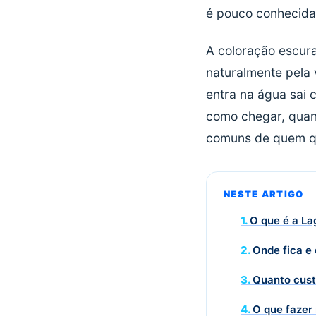
é pouco conhecida 
A coloração escura
naturalmente pela 
entra na água sai 
como chegar, quant
comuns de quem qu
NESTE ARTIGO
O que é a L
Onde fica e
Quanto custa
O que fazer