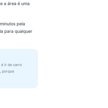
je a área é uma
 minutos pela
ila para qualquer
 é ir de carro
a, porque