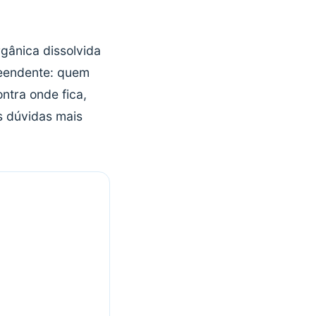
rgânica dissolvida
reendente: quem
ntra onde fica,
s dúvidas mais