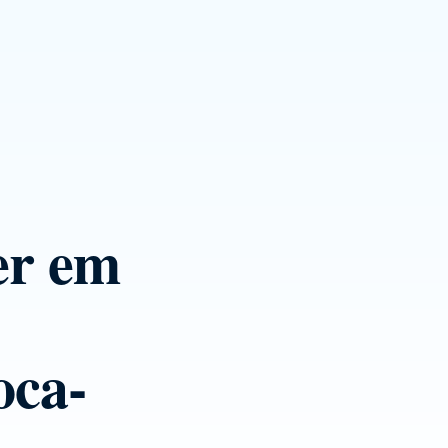
er em
oca-