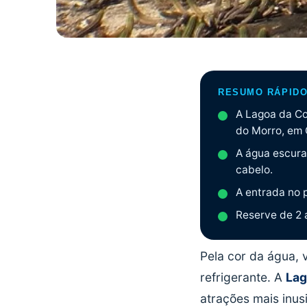
RESUMO RÁPID
A Lagoa da Co
do Morro, em 
A água escura 
cabelo.
A entrada no p
Reserve de 2 a
Pela cor da água, 
refrigerante. A
Lag
atrações mais inu