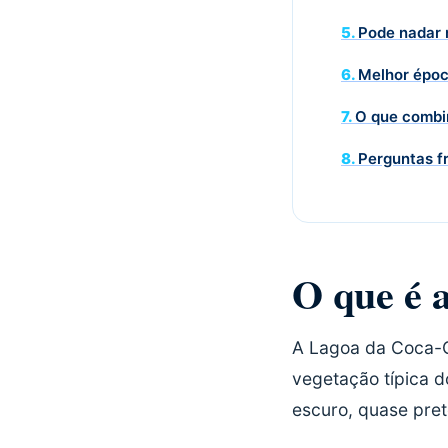
Pode nadar 
Melhor época
O que combin
Perguntas f
O que é 
A Lagoa da Coca-C
vegetação típica d
escuro, quase pret