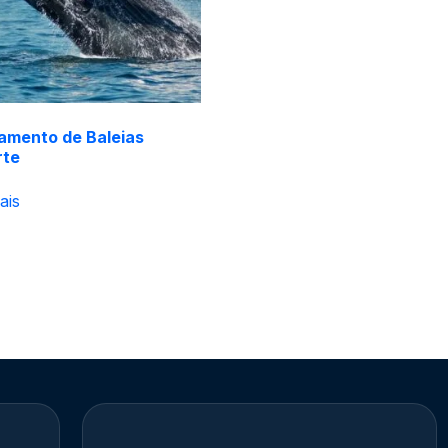
amento de Baleias
rte
ais