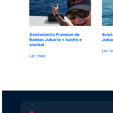
Avistamento Premium de
Avist
Baleias Jubarte + banho e
Juba
snorkel
Ler m
Ler mais