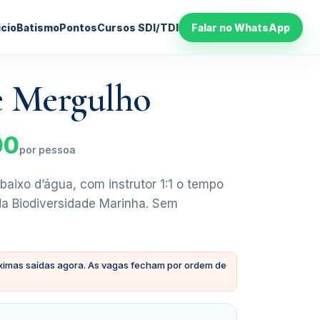
icio
Batismo
Pontos
Cursos SDI/TDI
Falar no WhatsApp
e Mergulho
00
por pessoa
baixo d’água, com instrutor 1:1 o tempo
da Biodiversidade Marinha. Sem
ximas saídas agora. As vagas fecham por ordem de