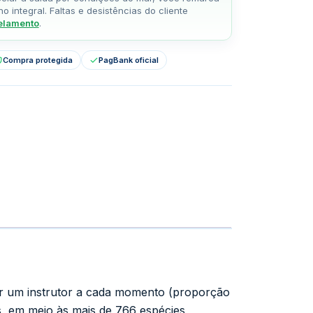
 integral. Faltas e desistências do cliente
celamento
.
Compra protegida
PagBank oficial
or um instrutor a cada momento (proporção
os, em meio às mais de 766 espécies