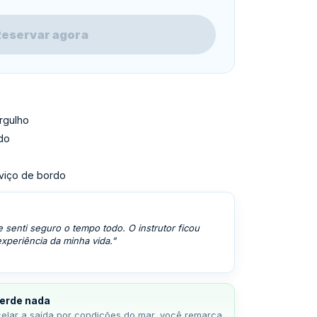
Reservar agora
rgulho
odo
rviço de bordo
senti seguro o tempo todo. O instrutor ficou
periência da minha vida."
erde nada
celar a saída por condições do mar, você remarca