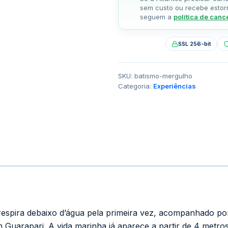
sem custo ou recebe estorno
seguem a
política de can
SSL 256-bit
SKU:
batismo-mergulho
Categoria:
Experiências
 respira debaixo d’água pela primeira vez, acompanhado p
em Guarapari. A vida marinha já aparece a partir de 4 metr