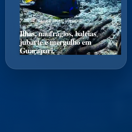
GUARAPARI, ESPÍRITO SANTO
Ilhas, naufrágios, baleias
jubarte e mergulho em
Guarapari.