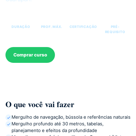
2 dias
30 m
SDI
OWD
DURAÇÃO
PROF. MÁX.
CERTIFICAÇÃO
PRÉ-
REQUISITO
Comprar curso
Ver o que está incluído
O que você vai fazer
Mergulho de navegação, bússola e referências naturais
Mergulho profundo até 30 metros, tabelas,
planejamento e efeitos da profundidade