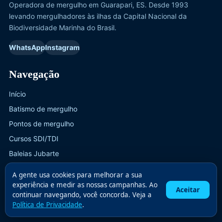
Operadora de mergulho em Guarapari, ES. Desde 1993
levando mergulhadores às ilhas da Capital Nacional da
Biodiversidade Marinha do Brasil.
WhatsApp
Instagram
Navegação
Início
Batismo de mergulho
Pontos de mergulho
Cursos SDI/TDI
Baleias Jubarte
Bruno Felipetto
A gente usa cookies para melhorar a sua
Blog
experiência e medir as nossas campanhas. Ao
Aceitar
continuar navegando, você concorda. Veja a
Política de Privacidade
.
Contato