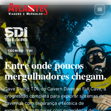
TÉCNICO · TDI
Entre onde poucos
mergulhadores chegam.
Cave Diving TDI: do Cavern Diver ao Full Cave, a
progressão completa para explorar sistemas de
cavernas com segurança e técnica de
expedição. Instrutores com experiência de