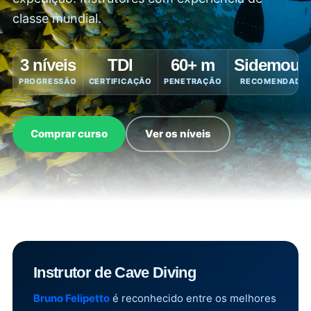
classe mundial.
3 níveis
TDI
60+ m
Sidemoun
PROGRESSÃO
CERTIFICAÇÃO
PENETRAÇÃO
RECOMENDADO
Comprar curso
Ver os níveis
Instrutor de Cave Diving
Bruno Felipetto
é reconhecido entre os melhores