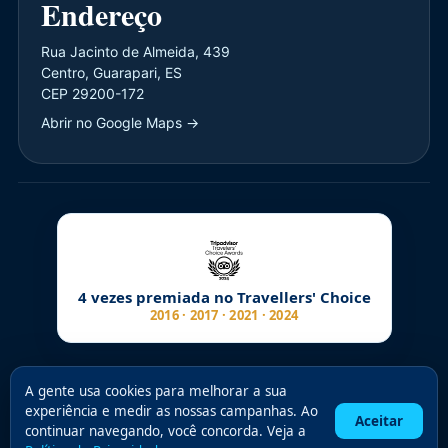
Endereço
Rua Jacinto de Almeida, 439
Centro, Guarapari, ES
CEP 29200-172
Abrir no Google Maps →
4 vezes premiada no Travellers' Choice
2016 · 2017 · 2021 · 2024
A gente usa cookies para melhorar a sua
© 2026 Atlantes Viagens e Mergulho LTDA. ·
Privacidade
·
experiência e medir as nossas campanhas. Ao
Aceitar
Termos
·
Cancelamento
continuar navegando, você concorda. Veja a
Cave Diving TDI · Guarapari, ES