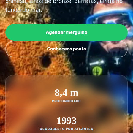
chinesa, sinos de bronze, garrafas, ainda no
fundo do mar.
Agendar mergulho
Conhecer o ponto
8,4 m
PROFUNDIDADE
1993
DESCOBERTO POR ATLANTES