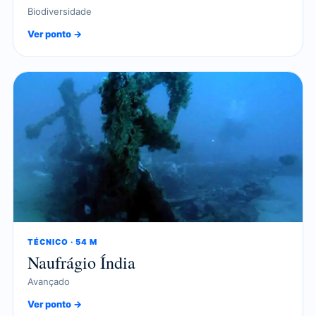
Biodiversidade
Ver ponto →
TÉCNICO · 54 M
Naufrágio Índia
Avançado
Ver ponto →