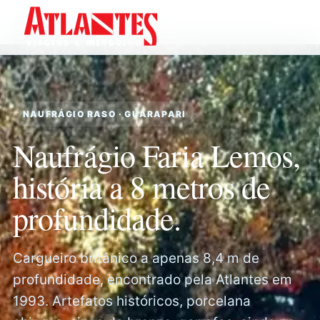
Atlantes
›
Pontos de Mergulho
›
Naufrágio Faria Lemos
NAUFRÁGIO RASO · GUARAPARI
Naufrágio Faria Lemos,
história a 8 metros de
profundidade.
Cargueiro britânico a apenas 8,4 m de
profundidade, encontrado pela Atlantes em
1993. Artefatos históricos, porcelana