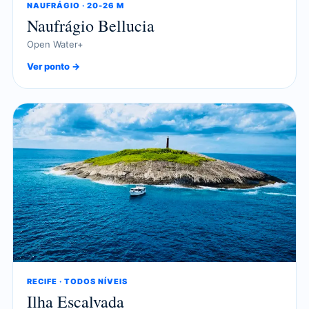
NAUFRÁGIO · 20-26 M
Naufrágio Bellucia
Open Water+
Ver ponto →
RECIFE · TODOS NÍVEIS
Ilha Escalvada